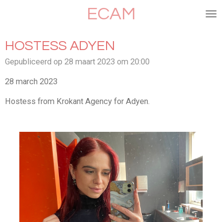
ECAM
Ga
direct
naar
HOSTESS ADYEN
de
hoofdinhoud
Gepubliceerd op 28 maart 2023 om 20:00
28 march 2023
Hostess from Krokant Agency for Adyen.